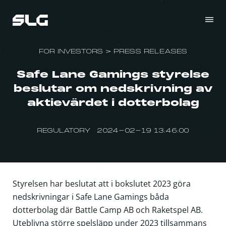
FOR INVESTORS
>
PRESS RELEASES
Safe Lane Gamings styrelse
beslutar om nedskrivning av
aktievärdet i dotterbolag
REGULATORY 2024-02-19 13:46:00
Styrelsen har beslutat att i bokslutet 2023 göra
nedskrivningar i Safe Lane Gamings båda
dotterbolag där Battle Camp AB och Raketspel AB.
Uteblivna större spelsläpp under 2023 tillsammans