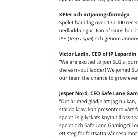
KPIer och intjäningsförmåga
Spelet har idag över 130 000 rece
nedladdningar. Fan of Guns har i
IAP (
Köp i spel
) och genom annons
Victor Ladin, CEO of IP Lepardin
“We are excited to join SLG:s jour
the earn-out ladder! We joined SL
our team the chance to grow eve
Jesper Nord, CEO Safe Lane Gam
“Det är med glädje att jag nu kan,
ställda krav, kan presentera vårt 
spelet i sig lyckats knyta till oss
spelet och Safe Lane Gaming till en
ett steg för fortsätta vår resa mo