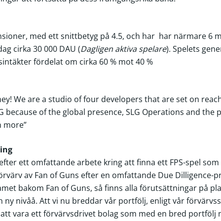
nsioner, med ett snittbetyg på 4.5, och har har närmare 6 m
dag cirka 30 000 DAU (
Dagligen aktiva spelare
). Spelets gen
intäkter fördelat om cirka 60 % mot 40 %
ney! We are a studio of four developers that are set on reach
G because of the global presence, SLG Operations and the pos
n more”
ing
 efter ett omfattande arbete kring att finna ett FPS-spel so
förvärv av Fan of Guns efter en omfattande Due Dilligence-pr
 teamet bakom Fan of Guns, så finns alla förutsättningar på pla
 ny nivåå. Att vi nu breddar vår portfölj, enligt vår förvärvss
t att vara ett förvärvsdrivet bolag som med en bred portfölj 