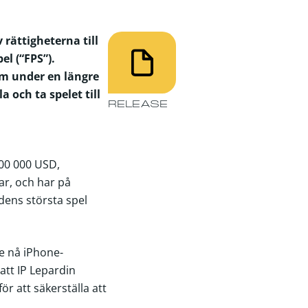
 rättigheterna till
el (“FPS”).
ram under en längre
 och ta spelet till
RELEASE
00 000 USD,
ar, och har på
ldens största spel
re nå iPhone-
att IP Lepardin
r att säkerställa att