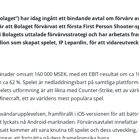
olaget”) har idag ingått ett bindande avtal om förvärv av
r att Bolaget förvärvat ett första First Person Shooter-sp
g i Bolagets uttalade förvärvsstrategi och har arbetats f
ion som skapat spelet, IP Lepardin, för att vidareutveckla
ånader omsatt 160 000 MSEK, med ett EBIT-resultat om ca 1
ca 62 %. Spelet är nedladdningsbart på samtliga plattform
elets utformning är att likna med Counter-Strike, ett av vär
Minecraft, ett av världens mest populära spel.
användarupplevelsen, framförallt i iOS-versionen för att bätt
 lyckats nå Android-marknaden. Förvärvsavtalet innefattar 
t kommer att vara knutna till spelet och dess utveckling, fö
ningar att fortsätta på dess framgångsrika bana.