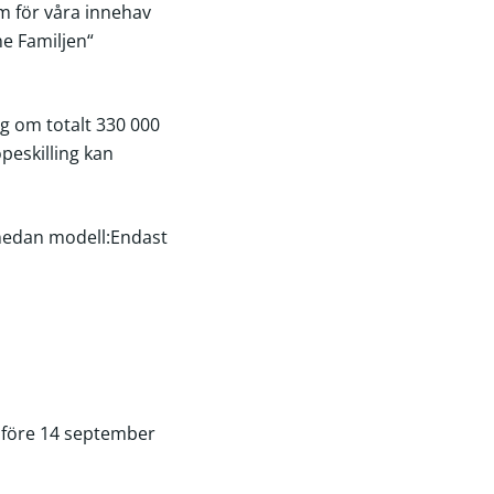
rm för våra innehav
ne Familjen“
ng om totalt 330 000
peskilling kan
 nedan modell:
Endast
r före 14 september