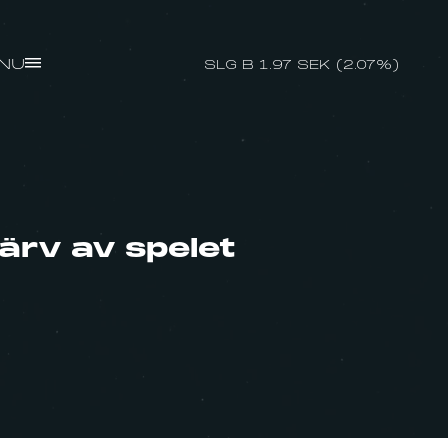
NU
SLG B 1.97 SEK (2.07%)
ärv av spelet