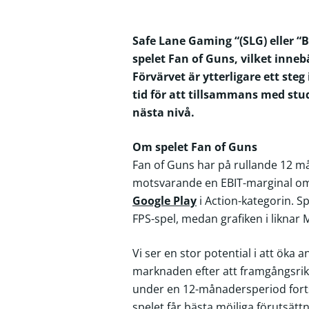
Safe Lane Gaming “(SLG) eller “B
spelet Fan of Guns, vilket innebä
Förvärvet är ytterligare ett ste
tid för att tillsammans med stud
nästa nivå.
Om spelet Fan of Guns
Fan of Guns har på rullande 12 m
motsvarande en EBIT-marginal om 
Google Play
i Action-kategorin. Sp
FPS-spel, medan grafiken i liknar 
Vi ser en stor potential i att öka 
marknaden efter att framgångsrikt
under en 12-månadersperiod fortsat
spelet får bästa möjliga förutsätt