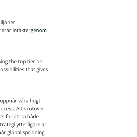
iljoner
ererar intäktergenom
ing the top tier on
sibilities that gives
m uppnår våra högt
ocess. Att vi utöver
ts för att ta både
trategi ytterligare är
når global spridning