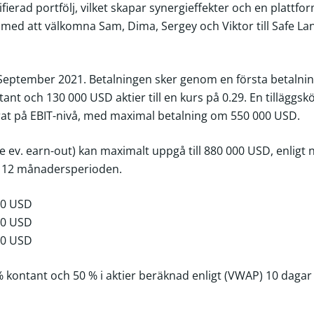
fierad portfölj, vilket skapar synergieffekter och en plattfo
uta med att välkomna Sam, Dima, Sergey och Viktor till Safe La
14 September 2021. Betalningen sker genom en första betalni
nt och 130 000 USD aktier till en kurs på 0.29. En tilläggskö
at på EBIT-nivå, med maximal betalning om 550 000 USD.
ve ev. earn-out) kan maximalt uppgå till 880 000 USD, enligt
er 12 månadersperioden.
00 USD
00 USD
00 USD
 % kontant och 50 % i aktier beräknad enligt (VWAP) 10 daga