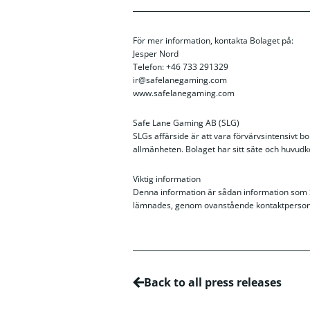
För mer information, kontakta Bolaget på:
Jesper Nord
Telefon: +46 733 291329
ir@safelanegaming.com
www.safelanegaming.com
Safe Lane Gaming AB (SLG)
SLGs affärside är att vara förvärvsintensivt bo
allmänheten. Bolaget har sitt säte och huvud
Viktig information
Denna information är sådan information som S
lämnades, genom ovanstående kontaktpersons 
Back to all press releases