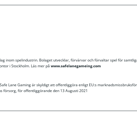
lag inom spelindustrin. Bolaget utvecklar, förvärvar och förvaltar spel för samtliga
kontor i Stockholm. Läs mer på
www.safelanegameing.com
afe Lane Gaming är skyldigt att offentliggöra enligt EU:s marknadsmissbruksfö
försorg, för offentliggörande den 13 Augusti 2021