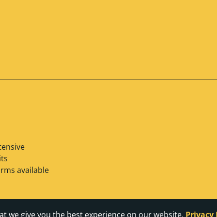
tensive
ts
orms available
at we give you the best experience on our website.
Privacy 