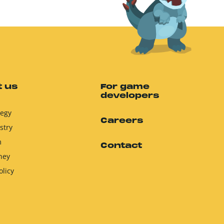
 us
For game
developers
tegy
Careers
stry
m
Contact
ney
olicy