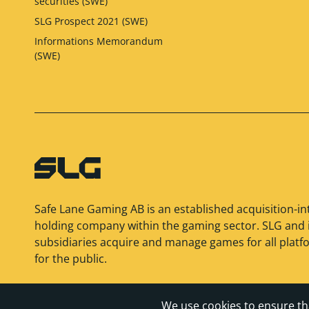
securities (SWE)
SLG Prospect 2021 (SWE)
Informations Memorandum
(SWE)
Safe Lane Gaming AB is an established acquisition-in
holding company within the gaming sector. SLG and i
subsidiaries acquire and manage games for all platf
for the public.
© 2026 Safe Lane Gaming AB
We use cookies to ensure th