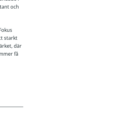
ntant och
 Fokus
t starkt
rket, där
ommer få
s