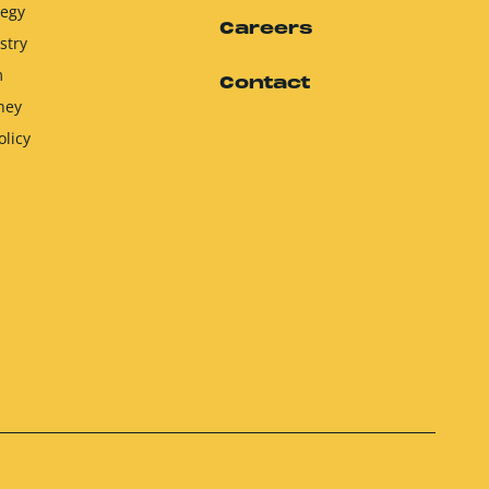
tegy
Careers
stry
m
Contact
ney
olicy