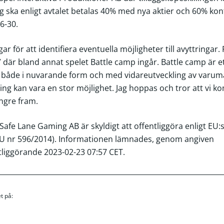
ng ska enligt avtalet betalas 40% med nya aktier och 60% ko
6-30.
ar för att identifiera eventuella möjligheter till avyttringar.
 där bland annat spelet Battle camp ingår. Battle camp är et
både i nuvarande form och med vidareutveckling av varumä
ng kan vara en stor möjlighet. Jag hoppas och tror att vi k
ngre fram.
fe Lane Gaming AB är skyldigt att offentliggöra enligt EU:
 nr 596/2014). Informationen lämnades, genom angiven
tliggörande 2023-02-23 07:57 CET.
t på: