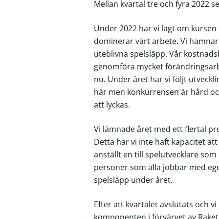
Mellan kvartal tre och fyra 2022 s
Under 2022 har vi lagt om kursen 
dominerar vårt arbete. Vi hamnar 
uteblivna spelsläpp. Vår kostnadsb
genomföra mycket förändringsarbe
nu. Under året har vi följt utveck
här men konkurrensen är hård och 
att lyckas.
Vi lämnade året med ett flertal pro
Detta har vi inte haft kapacitet att
anställt en till spelutvecklare som
personer som alla jobbar med ege
spelsläpp under året.
Efter att kvartalet avslutats och v
komponenten i förvärvet av Rakets