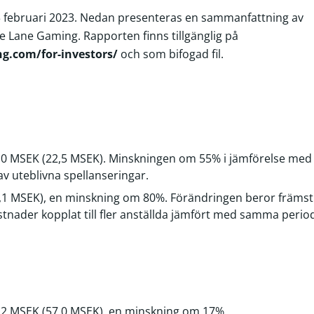
3 februari 2023. Nedan presenteras en sammanfattning av
 Lane Gaming. Rapporten finns tillgänglig på
g.com/for-investors/
och som bifogad fil.
10,0 MSEK (22,5 MSEK). Minskningen om 55% i jämförelse m
av uteblivna spellanseringar.
15,1 MSEK), en minskning om 80%. Förändringen beror främst
nader kopplat till fler anställda jämfört med samma perio
7,2 MSEK (57,0 MSEK), en minskning om 17%