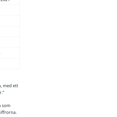
%
a, med ett
r.”
vå som
iffrorna.