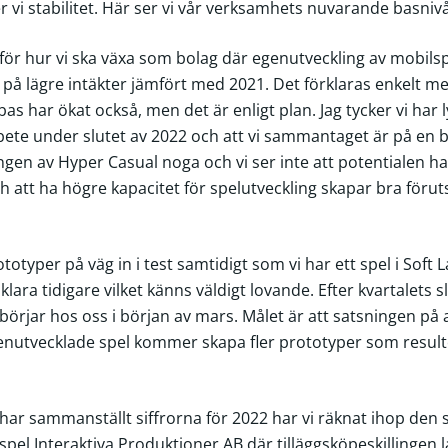
er vi stabilitet. Här ser vi vår verksamhets nuvarande basniv
för hur vi ska växa som bolag där egenutveckling av mobils
på lägre intäkter jämfört med 2021. Det förklaras enkelt m
as har ökat också, men det är enligt plan. Jag tycker vi har 
te under slutet av 2022 och att vi sammantaget är på en b
lingen av Hyper Casual noga och vi ser inte att potentialen h
att ha högre kapacitet för spelutveckling skapar bra förut
totyper på väg in i test samtidigt som vi har ett spel i Soft 
 klara tidigare vilket känns väldigt lovande. Efter kvartalets sl
 börjar hos oss i början av mars. Målet är att satsningen på at
nutvecklade spel kommer skapa fler prototyper som resulte
i har sammanställt siffrorna för 2022 har vi räknat ihop den s
pel Interaktiva Produktioner AB där tilläggsköpeskillingen 