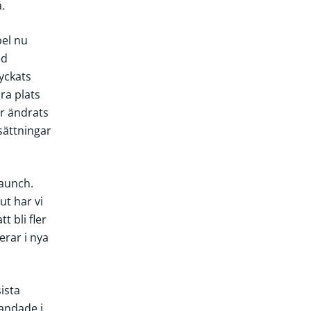
å.
pel nu
ed
lyckats
ra plats
ar ändrats
sättningar
Launch.
ut har vi
t bli fler
rar i nya
ista
landade i