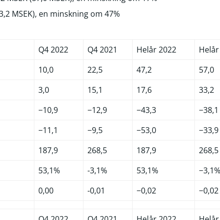
(33,2 MSEK), en minskning om 47%
Q4 2022
Q4 2021
Helår 2022
Helår
10,0
22,5
47,2
57,0
3,0
15,1
17,6
33,2
−10,9
−12,9
−43,3
−38,1
−11,1
−9,5
−53,0
−33,9
187,9
268,5
187,9
268,5
53,1%
-3,1%
53,1%
−3,1
0,00
-0,01
−0,02
−0,02
Q4 2022
Q4 2021
Helår 2022
Helår