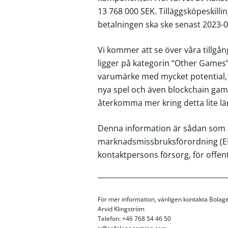
13 768 000 SEK. Tilläggsköpeskilli
betalningen ska ske senast 2023-0
Vi kommer att se över våra tillgång
ligger på kategorin “Other Games”
varumärke med mycket potential, 
nya spel och även blockchain gami
återkomma mer kring detta lite lä
Denna information är sådan som Sa
marknadsmissbruksförordning (EU
kontaktpersons försorg, för offen
För mer information, vänligen kontakta Bolage
Arvid Klingström
Telefon: +46 768 54 46 50