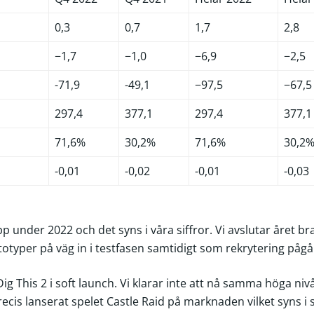
0,3
0,7
1,7
2,8
−1,7
−1,0
−6,9
−2,5
-71,9
-49,1
−97,5
−67,5
297,4
377,1
297,4
377,1
71,6%
30,2%
71,6%
30,2
-0,01
-0,02
-0,01
-0,03
äpp under 2022 och det syns i våra siffror. Vi avslutar året br
ototyper på väg in i testfasen samtidigt som rekrytering pågå
 Dig This 2 i soft launch. Vi klarar inte att nå samma höga ni
cis lanserat spelet Castle Raid på marknaden vilket syns i s