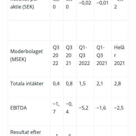
−0,02
−0,01
aktie (SEK)
0
0
2
Q3
Q3
Q1-
Q1-
Helå
Moderbolaget
20
20
Q3
Q3
r
(MSEK)
22
21
2022
2021
2021
Totala intäkter
0,4
0,8
1,5
2,1
2,8
−1,
−0,
EBITDA
−5,2
−1,6
−2,5
7
4
Resultat efter
−1,
−6,