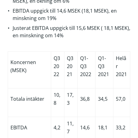
MSEK), en ökning om 6%
EBITDA uppgick till 14,6 MSEK (18,1 MSEK), en
minskning om 19%
Justerat EBITDA uppgick till 15,6 MSEK ( 18,1 MSEK),
en minskning om 14%
Q3
Q3
Q1-
Q1-
Helå
Koncernen
20
20
Q3
Q3
r
(MSEK)
22
21
2022
2021
2021
10,
17,
Totala intäkter
36,8
34,5
57,0
8
3
11,
EBITDA
4,2
14,6
18,1
33,2
7