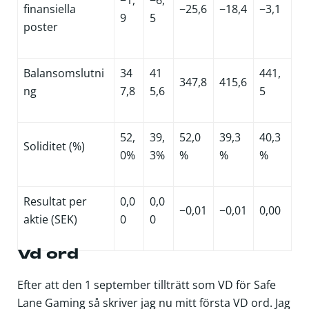
finansiella
−25,6
−18,4
−3,1
9
5
poster
Balansomslutni
34
41
441,
347,8
415,6
ng
7,8
5,6
5
52,
39,
52,0
39,3
40,3
Soliditet (%)
0%
3%
%
%
%
Resultat per
0,0
0,0
−0,01
−0,01
0,00
aktie (SEK)
0
0
Vd ord
Efter att den 1 september tillträtt som VD för Safe
Lane Gaming så skriver jag nu mitt första VD ord. Jag