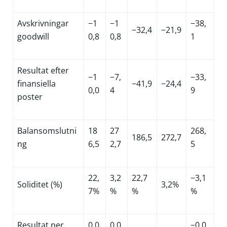
Avskrivningar
−1
−1
−38,
−32,4
−21,9
goodwill
0,8
0,8
1
Resultat efter
−1
−7,
−33,
finansiella
−41,9
−24,4
0,0
4
9
poster
Balansomslutni
18
27
268,
186,5
272,7
ng
6,5
2,7
5
22,
3,2
22,7
−3,1
Soliditet (%)
3,2%
7%
%
%
%
Resultat per
0,0
0,0
−0,0