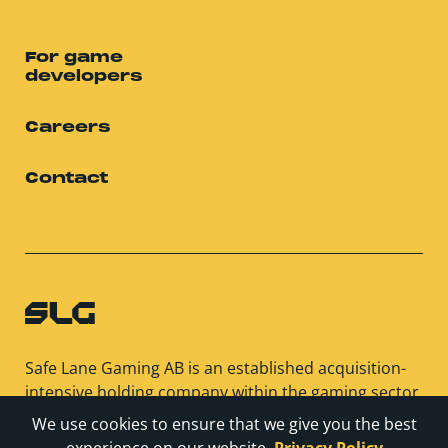
For game
developers
Careers
Contact
Safe Lane Gaming AB is an established acquisition-
intensive holding company within the gaming sector.
SLG and its subsidiaries acquire and manage games
We use cookies to ensure that we give you the best
for all platforms available for the public.