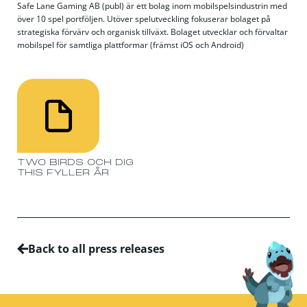
Safe Lane Gaming AB (publ) är ett bolag inom mobilspelsindustrin med
över 10 spel portföljen. Utöver spelutveckling fokuserar bolaget på
strategiska förvärv och organisk tillväxt. Bolaget utvecklar och förvaltar
mobilspel för samtliga plattformar (främst iOS och Android)
TWO BIRDS OCH DIG
THIS FYLLER ÅR
Back to all press releases