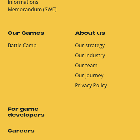
Informations
Memorandum (SWE)
Our Games
About us
Battle Camp
Our strategy
Our industry
Our team
Our journey
Privacy Policy
For game
developers
Careers