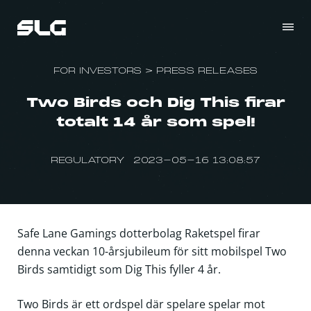
FOR INVESTORS
>
PRESS RELEASES
Two Birds och Dig This firar
totalt 14 år som spel!
REGULATORY 2023-05-16 13:08:57
Safe Lane Gamings dotterbolag Raketspel firar
denna veckan 10-årsjubileum för sitt mobilspel Two
Birds samtidigt som Dig This fyller 4 år.
Two Birds är ett ordspel där spelare spelar mot