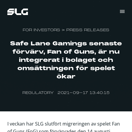
FOR INVESTORS
>
PRESS RELEASES
Safe Lane Gamings senaste
förvärv, Fan of Guns, är nu
integrerat i bolaget och
omsättningen för spelet
ökar
REGULATORY 2021-09-17 13:40:15
I veckan har SLG slutfört migreringen av spelet Fan
of Guns (FoG) som förvärvades den 14 augusti.