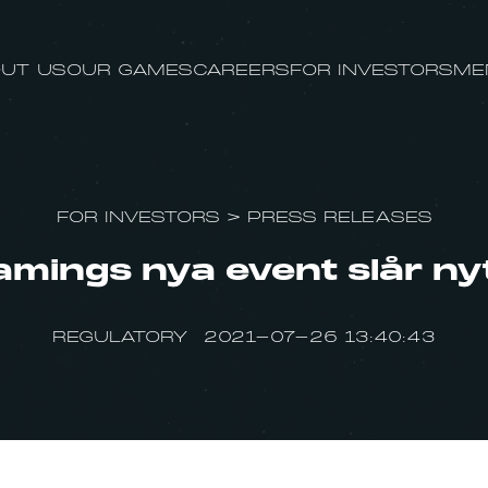
UT US
OUR GAMES
CAREERS
FOR INVESTORS
ME
FOR INVESTORS
>
PRESS RELEASES
mings nya event slår nyt
REGULATORY 2021-07-26 13:40:43