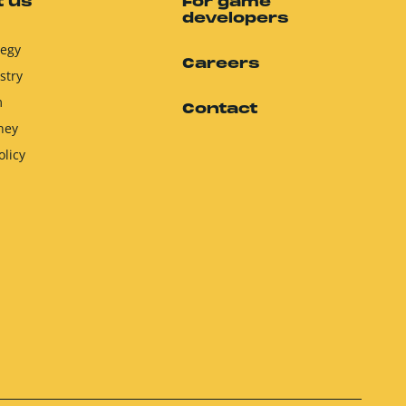
 us
For game
developers
tegy
Careers
stry
m
Contact
ney
olicy