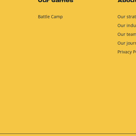
Our Games
About
Battle Camp
Our stra
Our indu
Our tea
Our jour
Privacy P