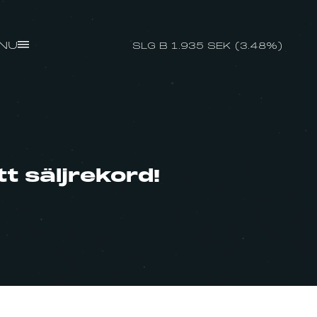
NU
SLG B 1.935 SEK (3.48%)
t säljrekord!