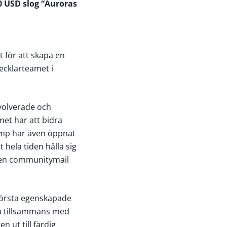
0 USD slog “Auroras
för att skapa en
vecklarteamet i
volverade och
met har att bidra
Camp har även öppnat
ela tiden hålla sig
pen communitymail
 första egenskapade
eta tillsammans med
 ut till färdig