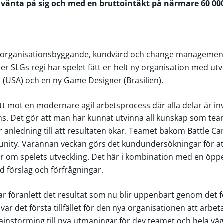
e vänta på sig och med en bruttointäkt på närmare 60 00
v organisationsbyggande, kundvård och change management 
er SLGs regi har spelet fått en helt ny organisation med ut
USA) och en ny Game Designer (Brasilien).
t mot en modernare agil arbetsprocess där alla delar är in
ans. Det gör att man har kunnat utvinna all kunskap som tea
tor anledning till att resultaten ökar. Teamet bakom Battle 
y. Varannan veckan görs det kundundersökningar för att h
r om spelets utveckling. Det här i kombination med en öp
 förslag och förfrågningar.
ar föranlett det resultat som nu blir uppenbart genom det
ar det första tillfället för den nya organisationen att arb
instorming till nya utmaningar för dev teamet och hela vägen