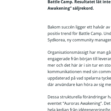
Battle Camp. Resultatet lät int
Awakening” säljrekord.
Bakom succén ligger ett halvår a
positiv trend för Battle Camp. Und
Sydkorea, ny community manager (
Organisationsmässigt har man gåt
engagerade från början till lever
mer och det här är i sin tur en s
kommunikationen med sin communit
uppdaterad på vad spelarna tycke
där användare kan höra av sig med
Dessa strukturella förändringar h
eventet “Auroras Awakening”. Det v
hela kedjan från idégenerering/bra