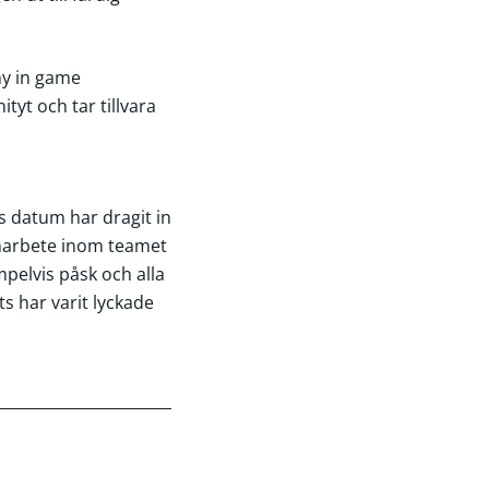
ny in game
yt och tar tillvara
s datum har dragit in
amarbete inom teamet
pelvis påsk och alla
ts har varit lyckade