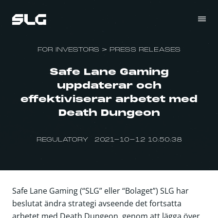
FOR INVESTORS
>
PRESS RELEASES
Safe Lane Gaming
uppdaterar och
effektiviserar arbetet med
Death Dungeon
REGULATORY 2021-10-12 10:50:38
Safe Lane Gaming (“SLG” eller “Bolaget”) SLG har
beslutat ändra strategi avseende det fortsatta
arbetet med Death Dungeon, genom att lägga över