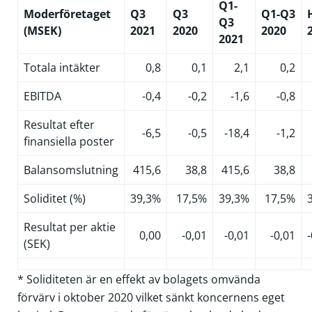
Q1-
Moderföretaget
Q3
Q3
Q1-Q3
Q3
(MSEK)
2021
2020
2020
2021
Totala intäkter
0,8
0,1
2,1
0,2
EBITDA
-0,4
-0,2
-1,6
-0,8
Resultat efter
-6,5
-0,5
-18,4
-1,2
finansiella poster
Balansomslutning
415,6
38,8
415,6
38,8
Soliditet (%)
39,3%
17,5%
39,3%
17,5%
Resultat per aktie
0,00
-0,01
-0,01
-0,01
-
(SEK)
* Soliditeten är en effekt av bolagets omvända
förvärv i oktober 2020 vilket sänkt koncernens eget