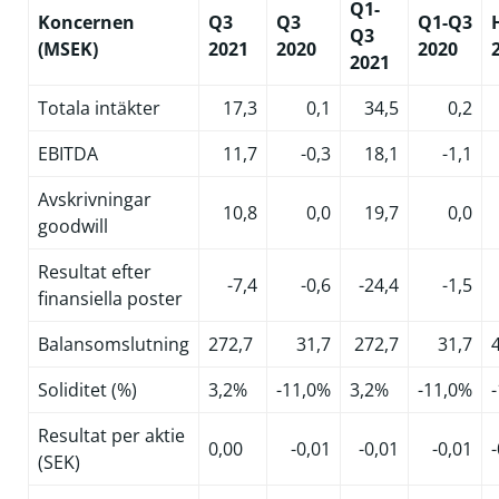
Q1-
Koncernen
Q3
Q3
Q1-Q3
Q3
(MSEK)
2021
2020
2020
2021
Totala intäkter
17,3
0,1
34,5
0,2
EBITDA
11,7
-0,3
18,1
-1,1
Avskrivningar
10,8
0,0
19,7
0,0
goodwill
Resultat efter
-7,4
-0,6
-24,4
-1,5
finansiella poster
Balansomslutning
272,7
31,7
272,7
31,7
Soliditet (%)
3,2%
-11,0%
3,2%
-11,0%
Resultat per aktie
0,00
-0,01
-0,01
-0,01
-
(SEK)