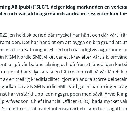
aming AB (publ) (”SLG”), delger idag marknaden en verk
den och vad aktieägarna och andra intressenter kan för
022, en hektisk period där mycket har hänt och där vårt frä
 framtiden. Det har handlat om att bygga en bra grund att u
siella förutsättningar. Ett led och naturligtvis avgörande i d
ån NGM Nordic SME, vilket var ett krav efter vårt s.k. omvän
 kontroll på vår balansräkning och då främst lånebilden korts
ummerat har vi lyckats få en bättre kontroll på vår lånebild 
v en treårig kreditfacilitet, gjort en andra större delbeta
it godkända av NGM Nordic SME. Vad gäller hanteringen av g
nst har vi stärkt upp ledningsgruppen med såväl Arvid Klin
ip Arfwedson, Chief Financial Officer (CFO), båda mycket vä
sti. Som ett resultat av det intensiva arbete som har pågått u