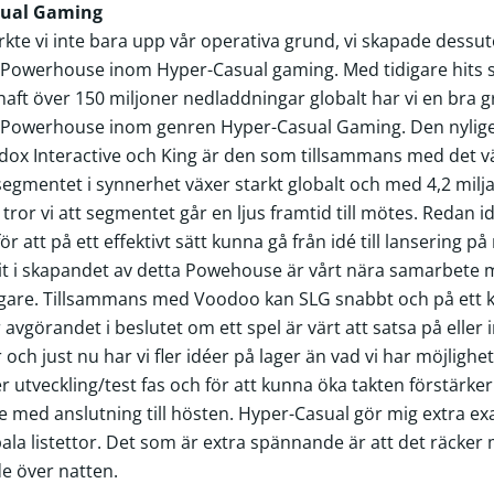
sual Gaming
kte vi inte bara upp vår operativa grund, vi skapade dessuto
tt Powerhouse inom Hyper-Casual gaming. Med tidigare hits 
haft över 150 miljoner nedladdningar globalt har vi en bra g
ett Powerhouse inom genren Hyper-Casual Gaming. Den nylig
radox Interactive och King är den som tillsammans med det 
segmentet i synnerhet växer starkt globalt och med 4,2 mil
r tror vi att segmentet går en ljus framtid till mötes. Redan i
 att på ett effektivt sätt kunna gå från idé till lansering p
it i skapandet av detta Powehouse är vårt nära samarbete
ggare. Tillsammans med Voodoo kan SLG snabbt och på ett ko
vgörandet i beslutet om ett spel är värt att satsa på eller in
och just nu har vi fler idéer på lager än vad vi har möjlighet 
r utveckling/test fas och för att kunna öka takten förstärke
lare med anslutning till hösten. Hyper-Casual gör mig extra ex
bala listettor. Det som är extra spännande är att det räcker
de över natten.