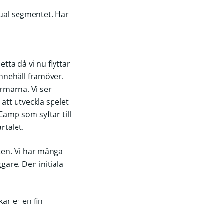
sual segmentet. Har
tta då vi nu flyttar
innehåll framöver.
ormarna. Vi ser
 att utveckla spelet
Camp som syftar till
rtalet.
ten. Vi har många
gare. Den initiala
kar er en fin