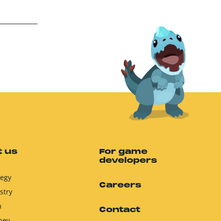
 us
For game
developers
tegy
Careers
stry
m
Contact
ney