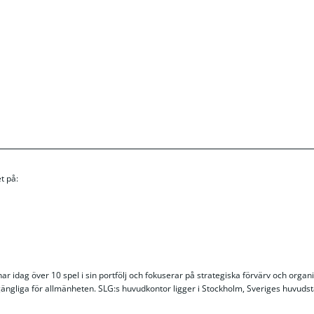
t på:
 idag över 10 spel i sin portfölj och fokuserar på strategiska förvärv och organis
illgängliga för allmänheten. SLG:s huvudkontor ligger i Stockholm, Sveriges huvud