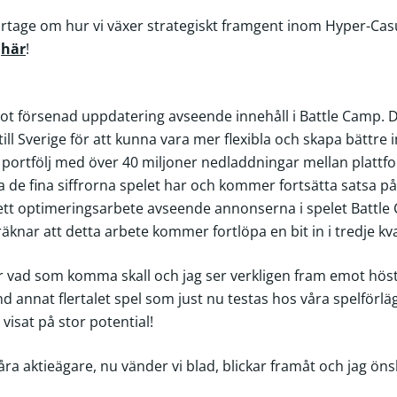
portage om hur vi växer strategiskt framgent inom Hyper-Ca
a
här
!
ot försenad uppdatering avseende innehåll i Battle Camp. De
till Sverige för att kunna vara mer flexibla och skapa bättre 
år portfölj med över 40 miljoner nedladdningar mellan plattf
ra de fina siffrorna spelet har och kommer fortsätta satsa på
 ett optimeringsarbete avseende annonserna i spelet Battle 
äknar att detta arbete kommer fortlöpa en bit in i tredje kva
ör vad som komma skall och jag ser verkligen fram emot hös
annat flertalet spel som just nu testas hos våra spelförläg
visat på stor potential!
a våra aktieägare, nu vänder vi blad, blickar framåt och jag öns