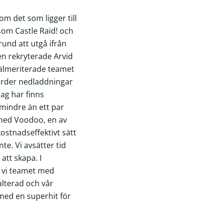
m det som ligger till
som Castle Raid! och
rund att utgå ifrån
en rekryterade Arvid
välmeriterade teamet
jarder nedladdningar
dag har finns
å mindre än ett par
 med Voodoo, en av
stnadseffektivt sätt
te. Vi avsätter tid
att skapa. I
r vi teamet med
alterad och vår
 med en superhit för