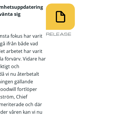
samhetsuppdatering
vänta sig
RELEASE
msta fokus har varit
tgå ifrån både vad
et arbetet har varit
da förvärv. Vidare har
iktigt och
då vi nu återbetalt
lningen gällande
oodwill fortlöper
gström, Chief
lmeriterade och där
nder våren kan vi nu