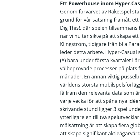
Ett Powerhouse inom Hyper-Ca
Genom förvärvet av Raketspel stär
grund för vår satsning framåt, e
Dig This!, där spelen tillsammans 
när vi nu tar sikte på att skapa 
Klingström, tidigare från bl a Pa
leder detta arbete. Hyper-Casual 
(*) bara under första kvartalet i å
välbeprövade processer på plats för
månader. En annan viktig pusselb
världens största mobilspelsförlä
få fram den relevanta data som är a
varje vecka för att spåna nya idéer 
skrivande stund ligger 3 spel unde
ytterligare en till två spelutveck
målsättning är att skapa flera glo
att skapa signifikant aktieägarvär