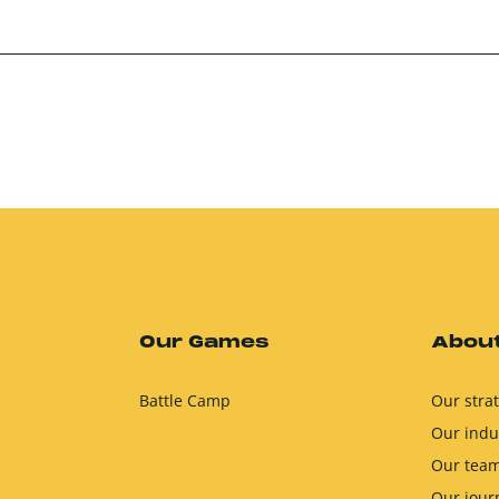
Our Games
About
Battle Camp
Our stra
Our indu
Our tea
Our jour