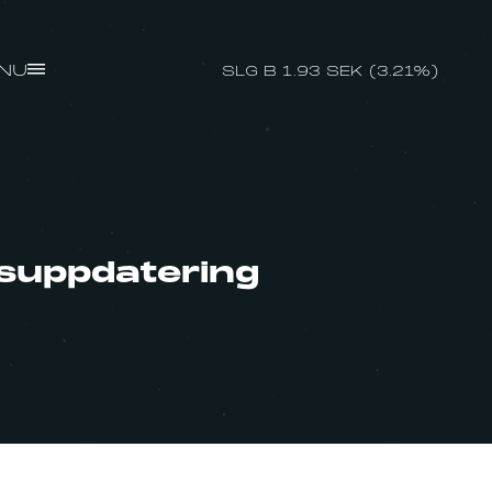
NU
SLG B 1.93 SEK (3.21%)
suppdatering