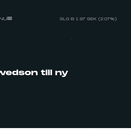
NU
SLG B 1.97 SEK (2.07%)
wedson till ny