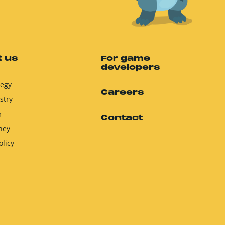
 us
For game
developers
tegy
Careers
stry
m
Contact
ney
olicy