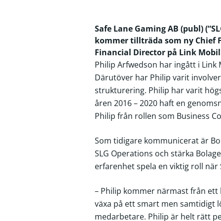
Safe Lane Gaming AB (publ) (“SLG
kommer tillträda som ny Chief F
Financial Director på Link Mobili
Philip Arfwedson har ingått i Lin
Därutöver har Philip varit involv
strukturering. Philip har varit hög
åren 2016 – 2020 haft en genomsn
Philip från rollen som Business 
Som tidigare kommunicerat är Bolag
SLG Operations och stärka Bolaget
erfarenhet spela en viktig roll när 
– Philip kommer närmast från ett b
växa på ett smart men samtidigt l
medarbetare. Philip är helt rätt