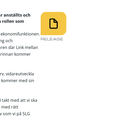
r anställts och
n rollen som
r ekonomifunktionen.
RELEASE
ing och
 åren där Link mellan
sförinnan kommer
rv, vidareutveckla
lip kommer med sin
 takt med att vi ska
p med rätt
v som vi på SLG