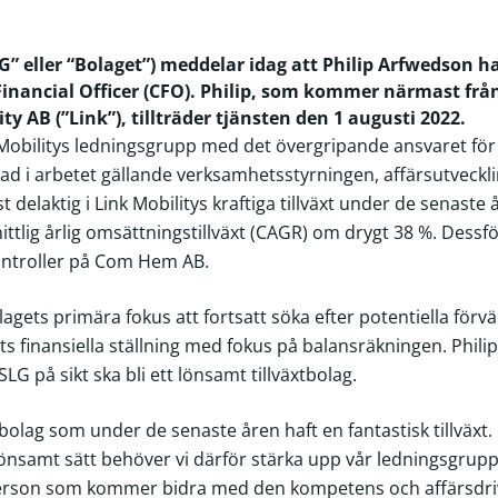
” eller “Bolaget”) meddelar idag att Philip Arfwedson ha
inancial Officer (CFO). Philip, som kommer närmast frå
ty AB (”Link”), tillträder tjänsten den 1 augusti 2022.
k Mobilitys ledningsgrupp med det övergripande ansvaret fö
erad i arbetet gällande verksamhetsstyrningen, affärsutveckl
st delaktig i Link Mobilitys kraftiga tillväxt under de senaste
ittlig årlig omsättningstillväxt (CAGR) om drygt 38 %. Des
Controller på Com Hem AB.
ets primära fokus att fortsatt söka efter potentiella förvä
s finansiella ställning med fokus på balansräkningen. Phi
SLG på sikt ska bli ett lönsamt tillväxtbolag.
olag som under de senaste åren haft en fantastisk tillväxt. I
önsamt sätt behöver vi därför stärka upp vår ledningsgrup
 person som kommer bidra med den kompetens och affärsdri