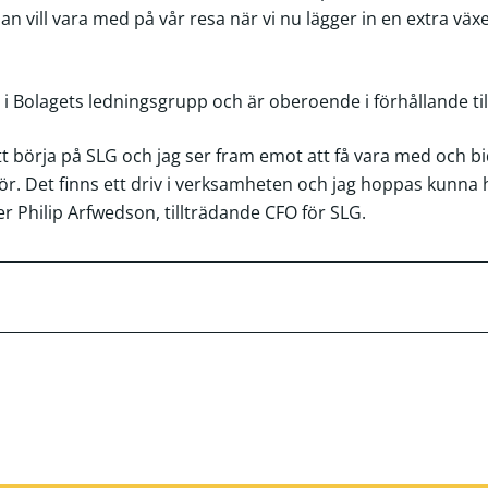
 han vill vara med på vår resa när vi nu lägger in en extra väx
i Bolagets ledningsgrupp och är oberoende i förhållande till
börja på SLG och jag ser fram emot att få vara med och bidra
ör. Det finns ett driv i verksamheten och jag hoppas kunna h
r Philip Arfwedson, tillträdande CFO för SLG.