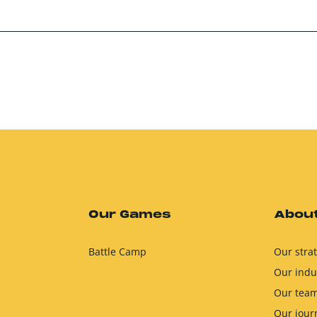
Our Games
About
Battle Camp
Our stra
Our indu
Our tea
Our jour