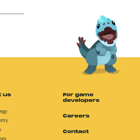
 us
For game
developers
tegy
Careers
stry
m
Contact
ney