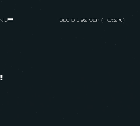
NU
SLG B 1.92 SEK (-0.52%)
!