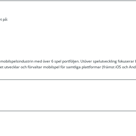
t på:
mobilspelsindustrin med över 6 spel portföljen. Utöver spelutveckling fokuserar 
get utvecklar och förvaltar mobilspel för samtliga plattformar (främst iOS och And