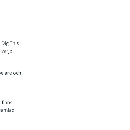
 Dig This
 varje
spelare och
 finns
 samlad