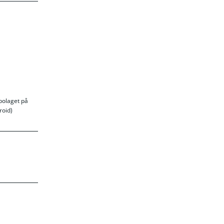
bolaget på
roid)